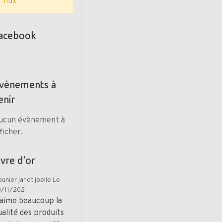
flux
acebook
vènements à
enir
ucun évènement à
ficher.
ivre d'or
unier janot joelle
Le
/11/2021
 aime beaucoup la
ualité des produits