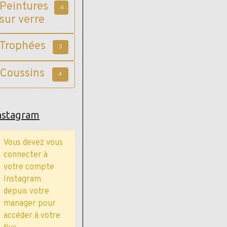
vieux bois
Peintures
6
sur verre
Trophées
3
Coussins
4
nstagram
Vous devez vous
connecter à
votre compte
Instagram
depuis votre
manager pour
accéder à votre