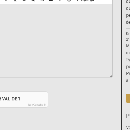
q
qu
p
de
E
2
M
i
t
p
P
à
R VALIDER
IconCaptcha ©
P
V