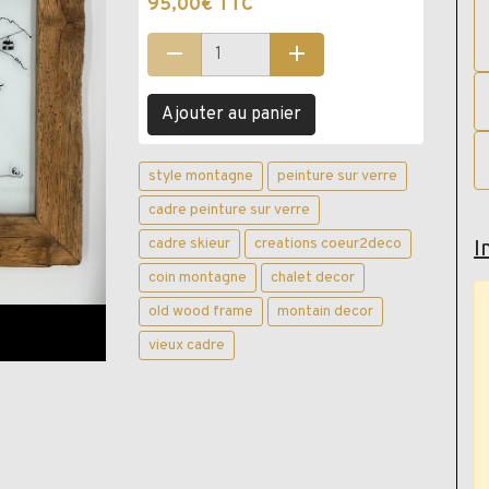
95,00€ TTC
Ajouter au panier
style montagne
peinture sur verre
cadre peinture sur verre
cadre skieur
creations coeur2deco
I
coin montagne
chalet decor
old wood frame
montain decor
vieux cadre
ail