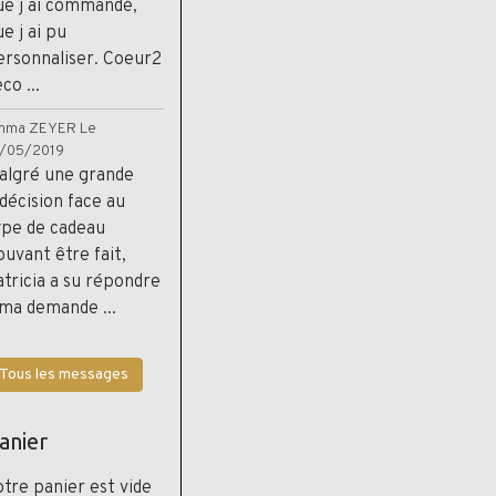
ue j ai commandé,
e j ai pu
ersonnaliser. Coeur2
co ...
mma ZEYER
Le
1/05/2019
algré une grande
ndécision face au
ype de cadeau
ouvant être fait,
atricia a su répondre
 ma demande ...
Tous les messages
anier
otre panier est vide