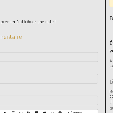
F
premier à attribuer une note !
mentaire
É
v
A
af
L
Mo
08
J
q
Aperçu