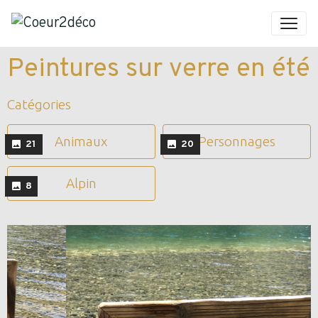
Peintures sur verre en été
Catégories
Animaux
Personnages
21
20
Alpin
8