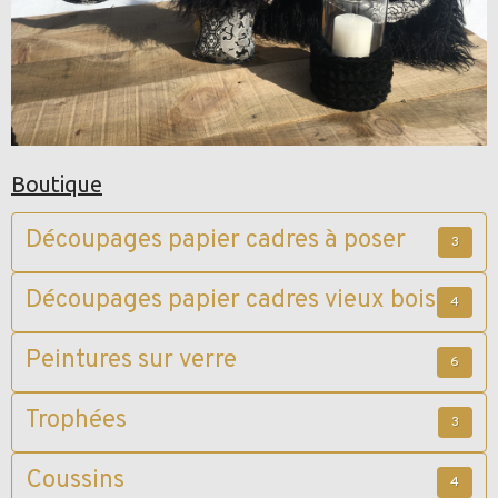
Boutique
Découpages papier cadres à poser
3
Découpages papier cadres vieux bois
4
Peintures sur verre
6
Trophées
3
Coussins
4