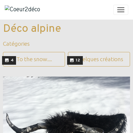
Déco alpine
Catégories
To the snow....
Quelques créations
4
12