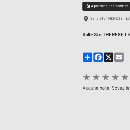
Ajouter au calendrier
Salle Ste THERESE - 
Salle Ste THERESE
LA
Partager
Facebook
X
Em
★
★
★
★
★
Aucune note. Soyez le 