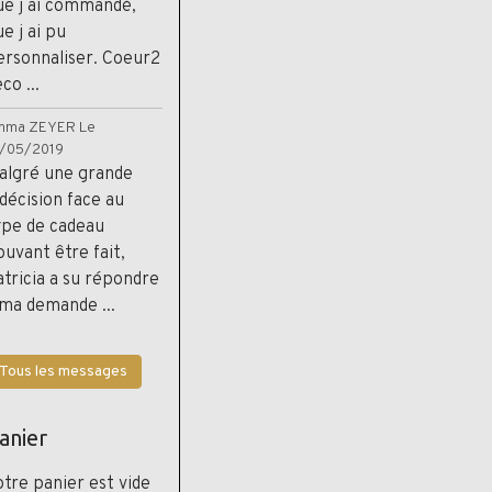
ue j ai commandé,
e j ai pu
ersonnaliser. Coeur2
co ...
mma ZEYER
Le
1/05/2019
algré une grande
ndécision face au
ype de cadeau
ouvant être fait,
atricia a su répondre
 ma demande ...
Tous les messages
anier
otre panier est vide