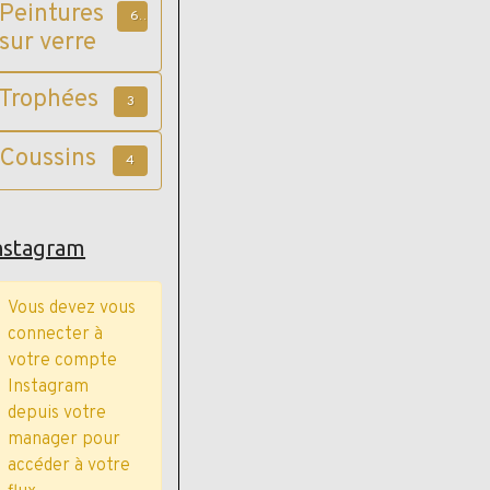
vieux bois
Peintures
6
sur verre
Trophées
3
Coussins
4
nstagram
Vous devez vous
connecter à
votre compte
Instagram
depuis votre
manager pour
accéder à votre