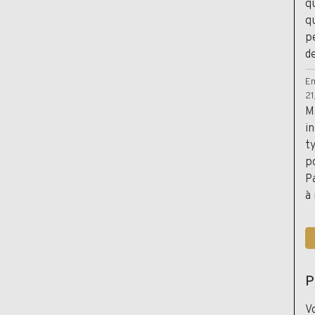
q
qu
p
de
E
2
M
i
t
p
P
à
P
V