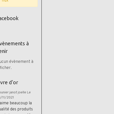
flux
acebook
vènements à
enir
ucun évènement à
ficher.
ivre d'or
unier janot joelle
Le
/11/2021
 aime beaucoup la
ualité des produits